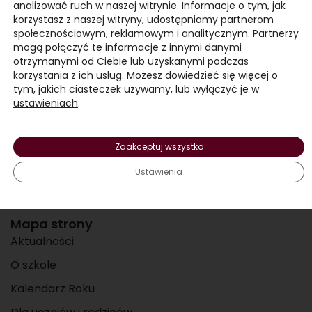
analizować ruch w naszej witrynie. Informacje o tym, jak
korzystasz z naszej witryny, udostępniamy partnerom
społecznościowym, reklamowym i analitycznym. Partnerzy
mogą połączyć te informacje z innymi danymi
otrzymanymi od Ciebie lub uzyskanymi podczas
korzystania z ich usług. Możesz dowiedzieć się więcej o
Kontakt
tym, jakich ciasteczek używamy, lub wyłączyć je w
ustawieniach
.
ul. 29 Listopada 7,
86-050 Solec Kujawski
Zaakceptuj wszystko
+48 508 480 271
Ustawienia
Pełny kontakt
Mapa strony
Aktualności
O szkole
Kalendarz Roku