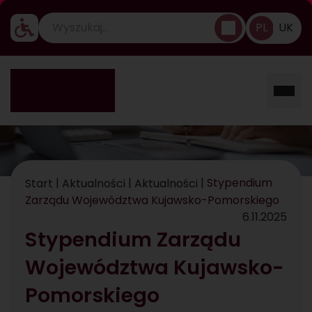
PL
UK
Ustawienia dostępności
Rozw
|
|
|
Stypendium
Start
Aktualności
Aktualności
Zarządu Województwa Kujawsko-Pomorskiego
6.11.2025
Stypendium Zarządu
Województwa Kujawsko-
Pomorskiego