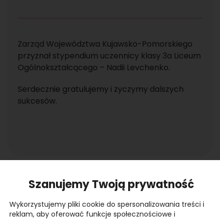
Zarząd Województwa Kujawsko-Pomorskiego
przyznał stypendium uczennicy klasy 3a Liceum
Ogólnokształcącego – Nadii Levchenko.
Serdecznie gratulujemy i życzymy dalszych
sukcesów.
Szanujemy Twoją prywatność
Wykorzystujemy pliki cookie do spersonalizowania treści i
reklam, aby oferować funkcje społecznościowe i