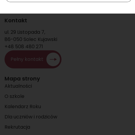
Kontakt
ul. 29 Listopada 7,
86-050 Solec Kujawski
+48 508 480 271
Pełny kontakt
Mapa strony
Aktualności
O szkole
Kalendarz Roku
Dla uczniów i rodziców
Rekrutacja